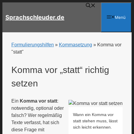
Zum
Inhalt
Sprachschleuder.de
Menü
springen
Formulierungshilfen
»
Kommasetzung
»
Komma vor
"statt"
Komma vor „statt“ richtig
setzen
Ein
Komma vor statt
:
notwendig, optional oder
Wann ein Komma vor
falsch? Wer regelmäßig
statt stehen muss, lässt
Texte verfasst, hat sich
sich leicht erkennen.
diese Frage mit