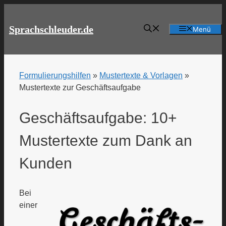
Zum
Inhalt
Sprachschleuder.de
Menü
springen
Formulierungshilfen
»
Mustertexte & Vorlagen
»
Mustertexte zur Geschäftsaufgabe
Geschäftsaufgabe: 10+
Mustertexte zum Dank an
Kunden
Bei
einer